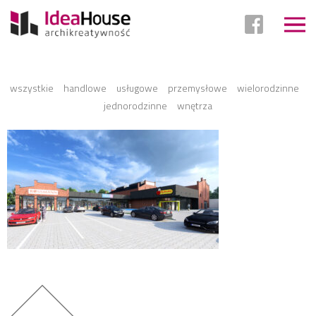
Przejdź
do
wszystkie
handlowe
usługowe
przemysłowe
wielorodzinne
treści
jednorodzinne
wnętrza