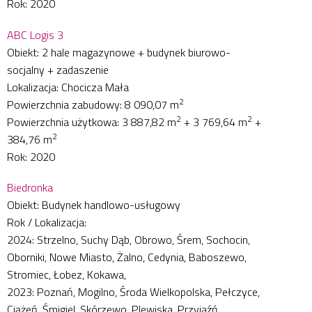
Rok: 2020
ABC Logis 3
Obiekt: 2 hale magazynowe + budynek biurowo-
socjalny + zadaszenie
Lokalizacja: Chocicza Mała
2
Powierzchnia zabudowy: 8 090,07 m
2
2
Powierzchnia użytkowa: 3 887,82 m
+ 3 769,64 m
+
2
384,76 m
Rok: 2020
Biedronka
Obiekt: Budynek handlowo-usługowy
Rok / Lokalizacja:
2024: Strzelno, Suchy Dąb, Obrowo, Śrem, Sochocin,
Oborniki, Nowe Miasto, Żalno, Cedynia, Baboszewo,
Stromiec, Łobez, Kokawa,
2023: Poznań, Mogilno, Środa Wielkopolska, Pełczyce,
Ciążeń, Śmigiel, Skórzewo, Plewiska, Przyjaźń,